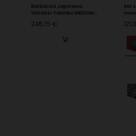
Barbacoa Japonesa
Set c
Shichirin Yakiniku MEDIUM
mun
Redonda 2-6px
248,75 €
121,
Precio
Preci