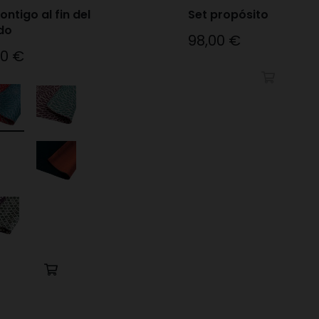
ontigo al fin del
Set propósito
do
98,00 €
Precio
30 €
o