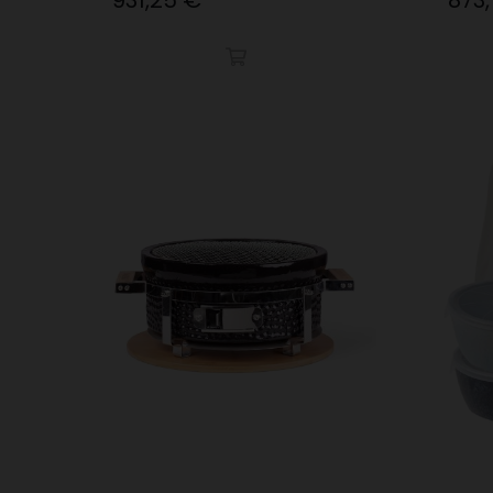
931,25 €
873