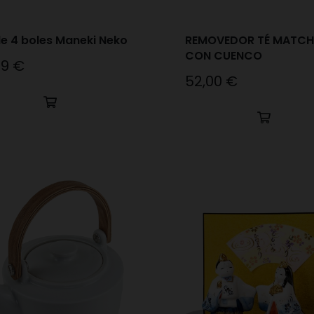
de 4 boles Maneki Neko
REMOVEDOR TÉ MATC
CON CUENCO
59 €
o
52,00 €
Precio