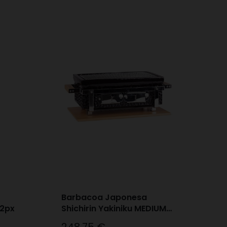
Barbacoa Japonesa
 2px
Shichirin Yakiniku MEDIUM
Rectangular YAKITORI 2-
Precio