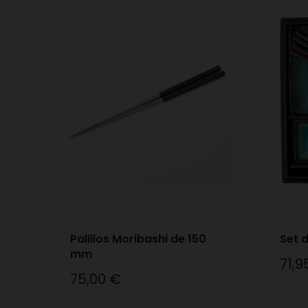
Palillos Moribashi de 150
Set d
mm
71,9
Preci
75,00 €
Precio