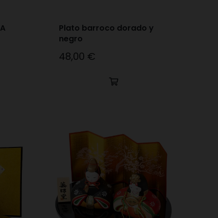
HA
Plato barroco dorado y
negro
48,00 €
Precio