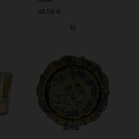
flores
48,59 €
Precio