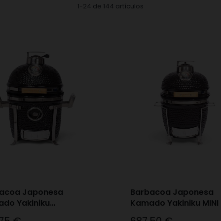
1-24 de 144 artículos
acoa Japonesa
Barbacoa Japonesa
do Yakiniku
Kamado Yakiniku MINI
PACT 4px
o
Precio