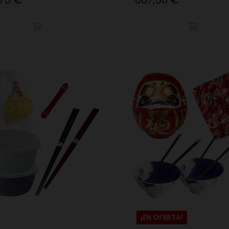
,75 €
687,50 €
¡EN OFERTA!