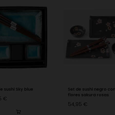
e sushi Sky blue
Set de sushi negro co
flores sakura rosas
5 €
o
54,95 €
Precio