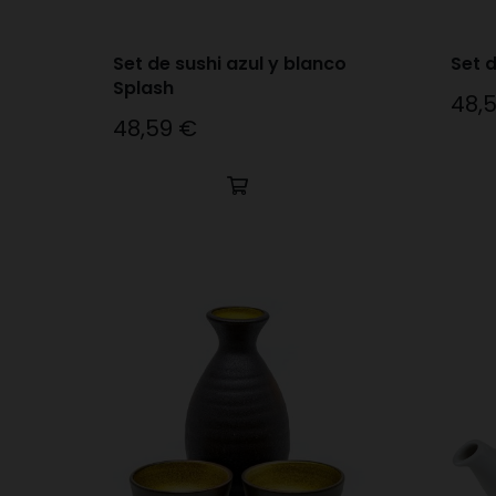
Set de sushi azul y blanco
Set 
Splash
48,
Preci
48,59 €
Precio