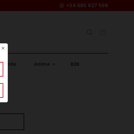
+34 680 627 598
Search
 verde
Anime
B2B