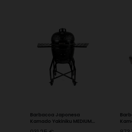
Barbacoa Japonesa
Barb
Kamado Yakiniku MEDIUM
Kama
Ed. Black 5px
COM
Precio
Preci