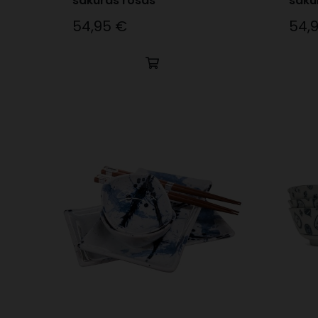
sakuras rosas
saku
54,95 €
54,
Precio
Preci