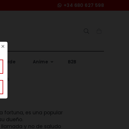
+34 680 627 598
Search
 verde
Anime
B2B
EROS
a fortuna, es una popular
su dueño.
e llamada y no de saludo