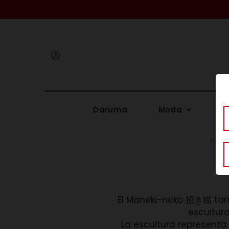
Iniciar
sesión
Daruma
Moda
Me
INICI
El Maneki-neko 招き猫 ta
escultur
La escultura representa