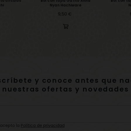
to círculos
Bol con tapa Gatito Anna
Bol con t
hi
Nyan Hachiware
N
Precio
9,50 €
scríbete y conoce antes que na
nuestras ofertas y novedades
 acepto la
Política de privacidad