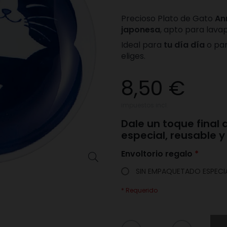
Precioso Plato de Gato
An
japonesa
, apto para lava
Ideal para
tu día día
o pa
eliges.
8,50 €
impuestos incl.
Dale un toque final
especial, reusable y
Envoltorio regalo

SIN EMPAQUETADO ESPECI
* Requerido