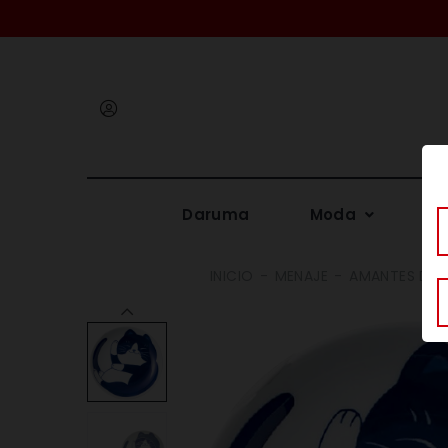
Iniciar
sesión
Daruma
Moda
Me
INICIO
MENAJE
AMANTES DE 