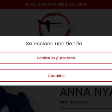
ENVÍO GRATUITO PEDIDOS
>100€
Selecciona una tienda
naje
IDEAS REGALOS
Gato
Mundo
Península y Baleares
LA BUENA MESA
VAJILLA JAPONESA
PLATOS
PLATO POSTR
Canarias
PLATO PO
ANNA NY
SKU
PRO04211