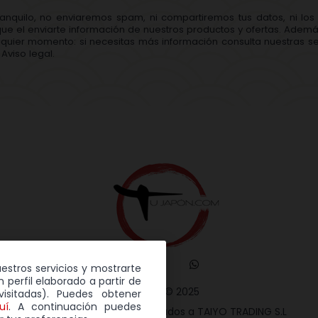
ranquilo, no enviaremos spam, ni compartiremos tus datos, ni lo
que el enviarte información de nuestros productos y ofertas. Adem
quier momento: si necesitas más información consulta nuestras se
Aviso legal.
uestros servicios y mostrarte
 perfil elaborado a partir de
TuJapón © 2025
isitadas). Puedes obtener
uí
. A continuación puedes
Todos los derechos reservados a TAIYO TRADING S.L