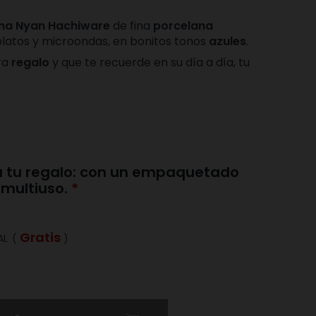
na Nyan Hachiware
de fina
porcelana
platos y microondas, en bonitos tonos
azules
.
ra
regalo
y que te recuerde en su día a día, tu
 a tu regalo: con un empaquetado
 multiuso.
Gratis
AL
(
)