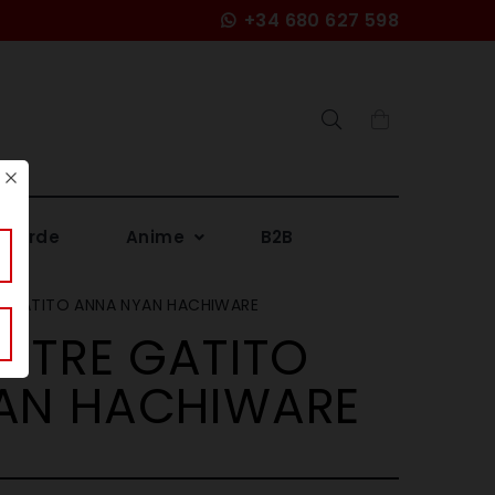
+34 680 627 598
Search
 verde
Anime
B2B
E GATITO ANNA NYAN HACHIWARE
STRE GATITO
AN HACHIWARE