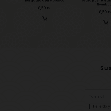
Bol gatito azul y blanco
Plato postre Gati
Nyanbuc
Precio
8,50 €
Precio
8,50 €
Su
He leído y