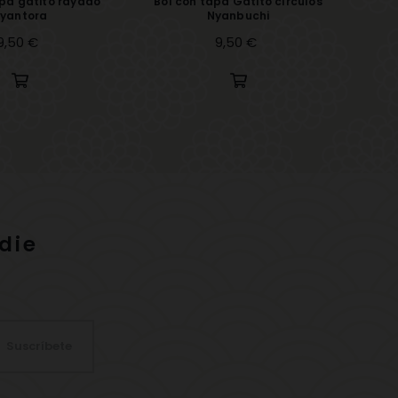
apa gatito rayado
Bol con tapa Gatito círculos
yantora
Nyanbuchi
Precio
9,50 €
Precio
9,50 €
die
Suscríbete